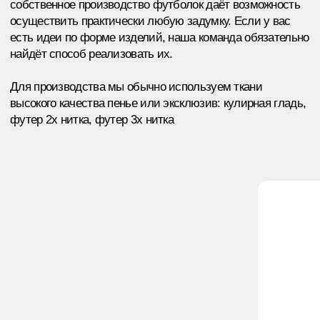
Заказать мерч
ТЕХНОЛОГИИ
ПЕЧАТИ
Comerch уже использует все самые современные
методы печати и постоянно внедряет новые. Например,
недавно специалисты овладели технологией
эмбоссинга.
Можем использовать любой метод брендирования
←
→
ШЁЛКОГРАФИЯ (ВКЛЮЧАЯ РАЗНЫЕ
ВЫШИВКА
ЭФФЕКТЫ)
изображение создаётся п
наложения вышивки на тк
Чернила передаются на поверхность