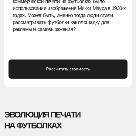
НАЧАЛО В СКРОМНЫХ ФОРМАХ
Печать на футболках началась с простых
текстовых надписей и логотипов спортивных
команд.
ЭКСПЕРИМЕНТЫ
С САМОВЫРАЖЕНИЕМ
В 1960−70-х годах футболки стали платформой
для политических слоганов и арт-принтов.
РАСЦВЕТ УЛИЧНОГО СТИЛЯ
В 1980−90-х годах уличная мода придала
новый импульс печати на футболках,
создавая культовые принты и символы.