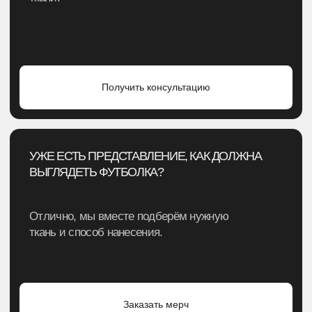
НАШИ
ПРЕИМУЩЕСТВА
Всё, чтобы сделать сотрудничество
максимально комфортным для тебя
ПРОИЗВОДСТВО И ВОЗМОЖНОСТИ
→
Собственное производство — любые методы,
ткани, лекала
→
Неограниченная размерная сетка — реализуем
любые запросы
КОНТРОЛЬ И СЕРВИС