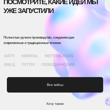
8 (909) 110-98-10
INFO@COMERCH.RU
КЕЙСЫ
TELEGRAM
SOSTAV
ВКОНТАКТЕ
VC
@COMERCH
PINTEREST
ЖУРНАЛ
Т-БИЗНЕС
СЕКРЕТЫ
КОНТАКТЫ
FORBES
ВАКАНСИИ
ДОСТАВКА
РЕКВИЗИТЫ
ИЗГОТОВЛЕНИЕ МЕРЧА МОСКВА
ИЗГОТОВЛЕНИЕ МЕРЧА СПБ
ИЗГОТОВЛЕНИЕ МЕРЧА ЕКАТЕРИНБУРГ