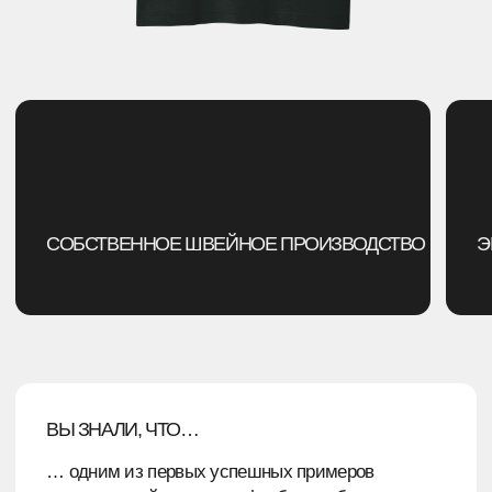
ВЫ ЗНАЛИ, ЧТО…
… одним из первых успешных примеров
коммерческой печати на футболках было
использование изображения Микки Мауса в 1930-х
годах. Может быть, именно тогда люди стали
рассматривать футболки как площадку для
рекламы и самовыражения?
Рассчитать стоимость
ЭВОЛЮЦИЯ ПЕЧАТИ
НА ФУТБОЛКАХ