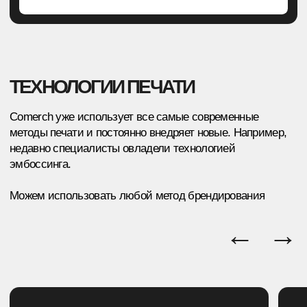
→
Маркировка каждого изделия — гарантия
подлинности и учета
→
Многоступенчатый контроль качества с фото/
видеоотчетом
→
Персональный менеджер — сопровождение
каждого заказа
ДОСТАВКА И ОФОРМЛЕНИЕ
→
Доставка любой ТК — выбирайте удобного
перевозчика
→
Работа по договору через ЭДО — юридическая
прозрачность
→
Бесплатная упаковка каждого изделия — забота
о товаре
ЭТАПЫ ФОРМИРОВАНИЯ
ЗАКАЗА