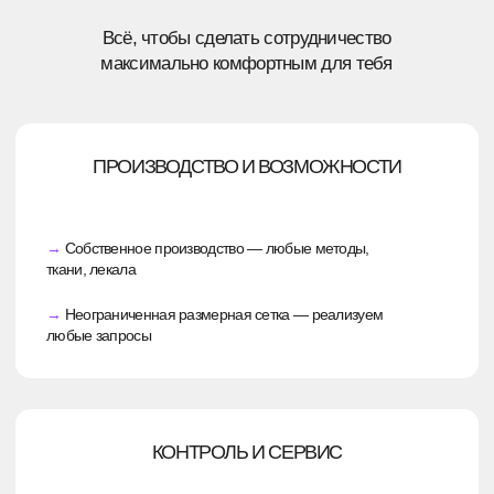
Разработаем концепцию «под ключ», согласуем
её с вами, а при необходимости сделаем тестовое
изделие.
Получить консультацию
СТОИМОСТЬ: КАК ОНА ФОРМИРУЕТСЯ
Сразу отметим — невозможно дать
универсальный ответ о цене, не зная всех
деталей. Единственный возможный ориентир:
минимальная цена за разработку одного