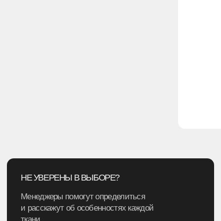
через шаблон (шёлк или другой
→ идеально подходит для
материал)
и эмблем
→ высокая стойкость и до
→ может быть использован для
изделия
нанесения на различные поверхности:
текстиль, пластик, металл и т. д.
→ некоторые особо мелкие детали
может быть трудно воспроизвести
ПОДРОБНО РАССКАЗЫВАЕМ О МЕТОДАХ
НАНЕСЕНИЯ НА ФУТБОЛКИ, НОВИНКАХ
И ВЫПОЛНЕННЫХ ЗАКАЗАХ В БЛОГЕ
Перейти в блог