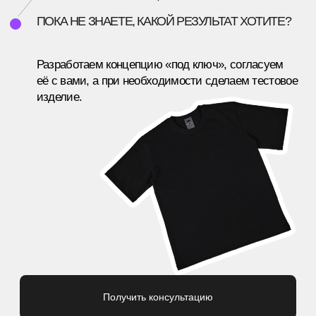
ПГГПУ
ARTY