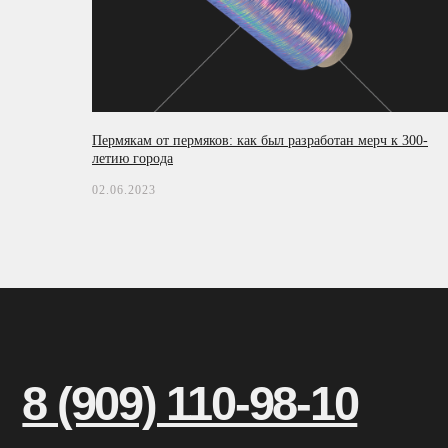
Пермякам от пермяков: как был разработан мерч к 300-
летию города
02.06.2023
8 (909) 110-98-10
INFO@COMERCH.RU
КЕЙСЫ
TELEGRAM
SOSTAV
ВКОНТАКТЕ
VC
@COMERCH
PINTEREST
ЖУРНАЛ
Т-БИЗНЕС СЕКРЕТЫ
FORBES
КОНТАКТЫ
ВАКАНСИИ