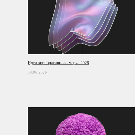
E-mail
Нажимая на кнопку, вы даете согл
и соглашаетесь
c политикой конфи
Подписаться
Идеи корпоративного мерча 2026
30.06.2026