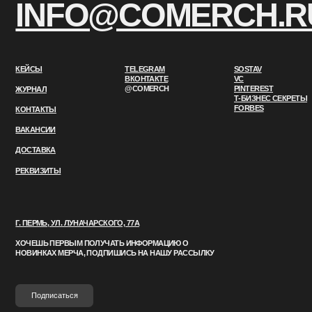
ДОСТАВКА
РЕКВИЗИТЫ
Г. ПЕРМЬ, УЛ. ЛУНАЧАРСКОГО, 77А
ХОЧЕШЬ ПЕРВЫМ ПОЛУЧАТЬ ИНФОРМАЦИЮ О
Медийные личности
НОВИНКАХ МЕРЧА, ПОДПИШИСЬ НА НАШУ
РАССЫЛКУ
Образовательные учрежд
Подписаться
Фестивали и мероприятия
Рюкзаки 
Строительные компании
Рюкзаки
Одежда
Сумки
Футболки
Худ
ПОЛИТИКА КОНФИДЕНЦИАЛЬНОСТИ
Шоперы
Футболки поло
Бо
DESIGN BY ONE ZERO EIGHT
Поясные 
Лонгсливы
Руб
Все кейсы
©2026 COMERCH
Одежда
Рюкзаки и с
Чемодан
Свитшоты
Шт