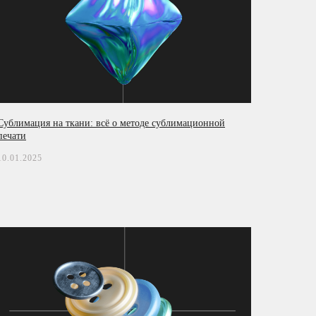
Сублимация на ткани: всё о методе сублимационной
печати
10.01.2025