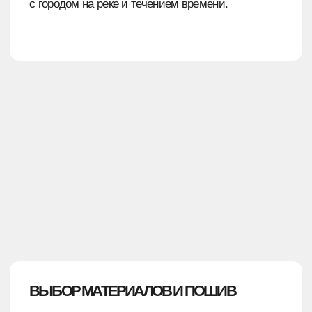
— Продумали концепцию, дизайн коллекции
— Изготовили уникальную посуду совместно
с Лысьвенским заводом
— На все этапы ушло 20 рабочих дней
— Произвели 3000 единиц за 15 дней