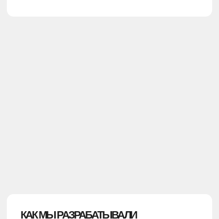
Коллекция получила название «The salt» —
«Соль». Ярко, дерзко и необычно.
Почему именно «Соль»? Все просто.
Соль — это то, что подчеркивает
и сохраняет лучшее.
Через мерч мы не просто показали
аутентичность региона, но сохранили
и увековечили ее.