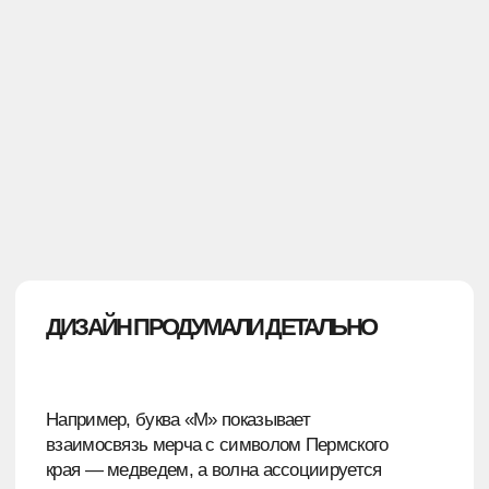
Мы подбирали материалы индивидуально
для каждой единицы.
Одежду шили из ткани с большим содержанием
хлопка. Благодаря такому материалу на улице
комфортно находиться даже в самые знойные
летние дни.
Сумки мы произвели из высокопрочной ткани
Oxford 600 с применением фирменной
брендированной стропы. Внутри сумки подклад,
выкрашенный в фирменный паттерн.
РЕЗУЛЬТАТ
Коллекцию показали на мероприятии,
посвященном 300-летию города, заказчик остался
доволен.
Итог: