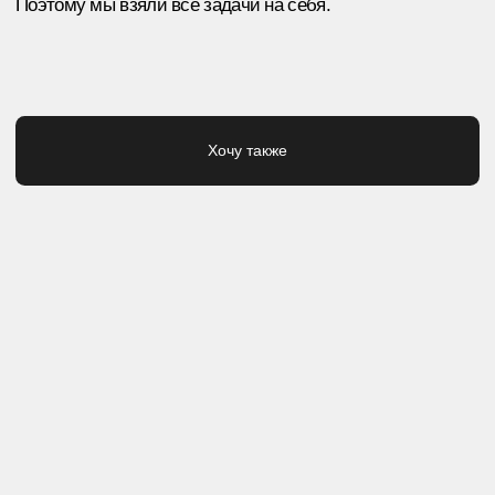
ЗАДАЧИ ПРОЕКТА:
— Разработать уникальную концепцию,
понятную пермякам
— Продумать дизайн коллекции
— Изготовить продукцию