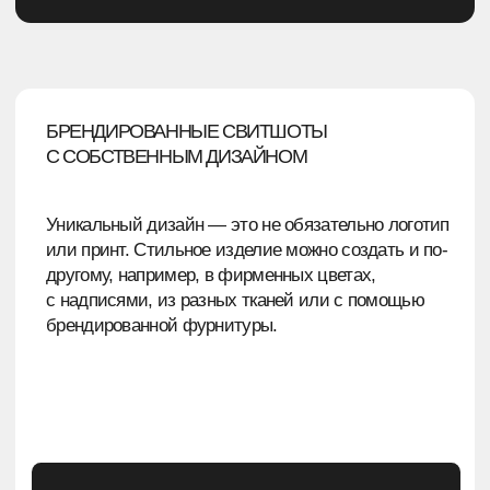
каждого заказа
ДОСТАВКА И ОФОРМЛЕНИЕ
→
Доставка любой ТК — выбирайте удобного
перевозчика
→
Работа по договору через ЭДО — юридическая
прозрачность
→
Бесплатная упаковка каждого изделия — забота
о товаре
ЭТАПЫ ФОРМИРОВАНИЯ
ЗАКАЗА
Оставьте заявку на сайте, позвоните или
напишите по указанным контактам. И вот
вы уже на шаг ближе к идеальному мерчу.