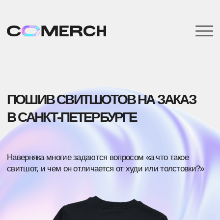
ПОШИВ СВИТШОТОВ
НА ЗАКАЗ
ХОЧЕШЬ ПЕРВЫМ ПОЛУЧАТЬ
В САНКТ-ПЕТЕРБУРГЕ
ИНФОРМАЦИЮ О НОВИНКАХ
МЕРЧА
Наверняка многие задаются вопросом «а что такое
свитшот, и чем он отличается от худи или толстовки?»
Подпишись на нашу рассылку
Имя
Телефон
E-mail
Нажимая на кнопку, вы даете согласие на обработку
персональных данных и соглашаетесь
c политикой