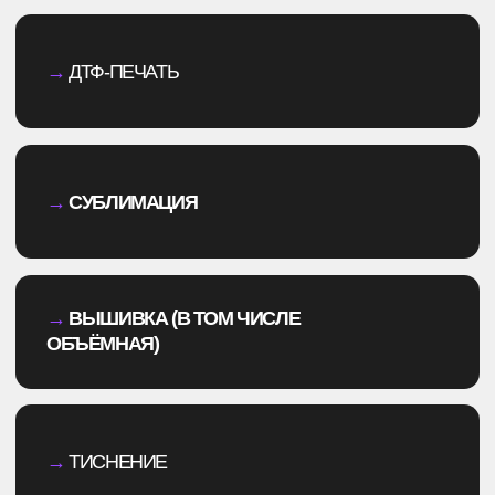
Всё, чтобы сделать сотрудничество
максимально комфортным для тебя
ПРОИЗВОДСТВО И ВОЗМОЖНОСТИ
→
Собственное производство — любые методы,
ткани, лекала
→
Неограниченная размерная сетка — реализуем
любые запросы
КОНТРОЛЬ И СЕРВИС
→
Маркировка каждого изделия — гарантия
подлинности и учета
→
Многоступенчатый контроль качества с фото/
видеоотчетом
→
Персональный менеджер — сопровождение