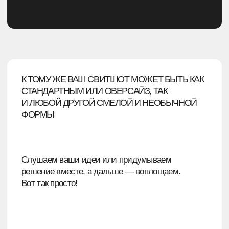
Обратите внимание, что вышивка или печать
логотипа производится только на тех свитшотах,
заказ которых был осуществлён в Comerch —
мы не брендируем вещи, которые пошиты
не у нас.
ИЗГОТОВЛЕНИЕ СВИТШОТОВ
С ПРИНТОМ НА ЗАКАЗ
МЫ ИСПОЛЬЗУЕМ КАК НЕОБЫЧНЫЕ
И ЭКСПЕРИМЕНТАЛЬНЫЕ, ТАК
И СТАНДАРТНЫЕ СПОСОБЫ
БРЕНДИРОВАНИЯ ОДЕЖДЫ
И АКСЕССУАРОВ. СРЕДИ НИХ: