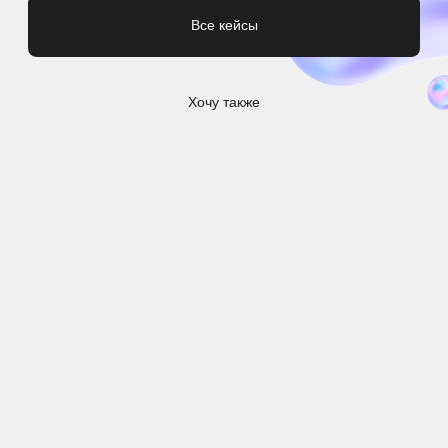
8 (909) 110-98-10
INFO@COMERCH.RU
КЕЙСЫ
TELEGRAM
SOSTAV
ВКОНТАКТЕ
VC
@COMERCH
PINTEREST
ЖУРНАЛ
Т-БИЗНЕС
СЕКРЕТЫ
КОНТАКТЫ
FORBES
ВАКАНСИИ
ДОСТАВКА
РЕКВИЗИТЫ
ИЗГОТОВЛЕНИЕ МЕРЧА МОСКВА
ИЗГОТОВЛЕНИЕ МЕРЧА СПБ
ИЗГОТОВЛЕНИЕ МЕРЧА ЕКАТЕРИНБУРГ
Г. ПЕРМЬ, УЛ. ЛУНАЧАРСКОГО 77А
ХОЧЕШЬ ПЕРВЫМ ПОЛУЧАТЬ ИНФОРМАЦИЮ О
НОВИНКАХ МЕРЧА, ПОДПИШИСЬ НА НАШУ
РАССЫЛКУ