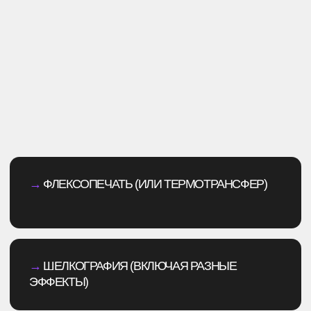
Создать мерч
ГЛАВНОЕ ДЛЯ НАС — ЭТО ЧТОБЫ РЕЗУЛЬТАТ
БЫЛ СТИЛЬНЫМ, ЭКСКЛЮЗИВНЫМ,
КАЧЕСТВЕННЫМ И СООТВЕТСТВОВАЛ
ПРОТОТИПУ, КОТОРЫЙ ВЫ УТВЕРДИЛИ.
ИМЕННО ТАКАЯ ВЕЩЬ БУДЕТ ВЫДЕЛЯТЬ ВАС
СРЕДИ ТОЛПЫ И ПРОСЛУЖИТ ДОЛГИЕ ГОДЫ.
НАШИ
ПРЕИМУЩЕСТВА