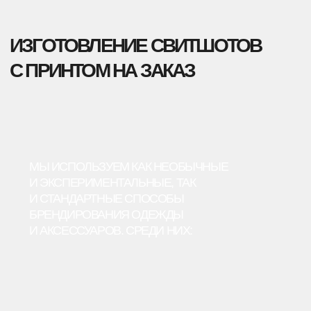
→
СУБЛИМАЦИЯ
→
ВЫШИВКА (В ТОМ ЧИСЛЕ
ОБЪЁМНАЯ)
→
ТИСНЕНИЕ
БРЕНДИРОВАННЫЕ СВИТШОТЫ
С СОБСТВЕННЫМ ДИЗАЙНОМ
Уникальный дизайн — это не обязательно логотип
или принт. Стильное изделие можно создать и по-
другому, например, в фирменных цветах,
с надписями, из разных тканей или с помощью
брендированной фурнитуры.