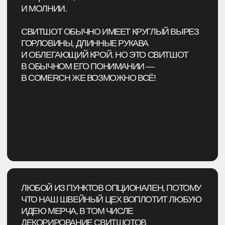
ЛЮБОЙ ИЗ ПУНКТОВ ОПЦИОНАЛЕН, ПОТОМУ
ЧТО НАШ ШВЕЙНЫЙ ЦЕХ ВОПЛОТИТ ЛЮБУЮ
ИДЕЮ МЕРЧА, В ТОМ ЧИСЛЕ
ДЕКОРИРОВАНИЕ СВИТШОТОВ
НЕОБЫЧНЫМИ СПОСОБАМИ:
→ Декорирование изделий фирменными
стропами или лентами
→ Пришив ПВХ, сублимационных или
жаккардовых бирок
→ Создание рваного эффекта на одежде
→ Совмещение нескольких тканей при пошиве
→ Фактурное тиснение логотипа
→ Использование ткани с гармон-дай эффектом
→ Изготовление брендированной фурнитуры
→ Использование прозрачных ПВХ элементов
на одежде
→ Брендирование фирменным железным пином