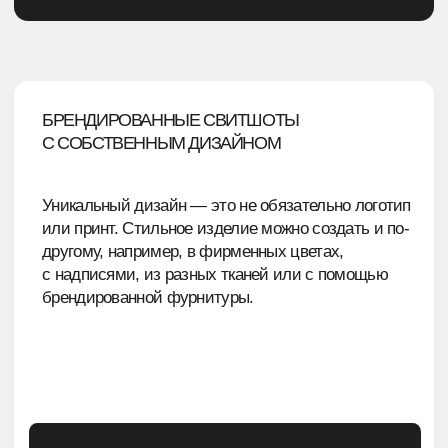
каждого заказа
ДОСТАВКА И ОФОРМЛЕНИЕ
→
Доставка любой ТК — выбирайте удобного
перевозчика
→
Работа по договору через ЭДО — юридическая
прозрачность
→
Бесплатная упаковка каждого изделия — забота
о товаре
ЭТАПЫ ФОРМИРОВАНИЯ
ЗАКАЗА
Оставьте заявку на сайте, позвоните или
напишите по указанным контактам. И вот
вы уже на шаг ближе к идеальному мерчу.