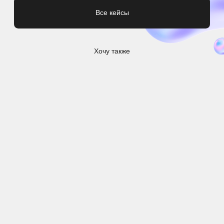
8 (909) 110-98-10
INFO@COMERCH.RU
КЕЙСЫ
TELEGRAM
SOSTAV
ВКОНТАКТЕ
VC
@COMERCH
PINTEREST
ЖУРНАЛ
Т-БИЗНЕС
СЕКРЕТЫ
КОНТАКТЫ
FORBES
ВАКАНСИИ
ДОСТАВКА
РЕКВИЗИТЫ
ИЗГОТОВЛЕНИЕ МЕРЧА МОСКВА
ИЗГОТОВЛЕНИЕ МЕРЧА СПБ
ИЗГОТОВЛЕНИЕ МЕРЧА ЕКАТЕРИНБУРГ
Г. ПЕРМЬ, УЛ. ЛУНАЧАРСКОГО 77А
ХОЧЕШЬ ПЕРВЫМ ПОЛУЧАТЬ ИНФОРМАЦИЮ О
НОВИНКАХ МЕРЧА, ПОДПИШИСЬ НА НАШУ
РАССЫЛКУ