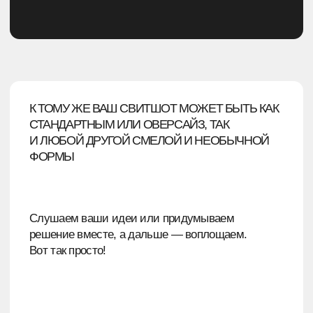
Обратите внимание, что вышивка или печать
логотипа производится только на тех свитшотах,
заказ которых был осуществлён в Comerch —
мы не брендируем вещи, которые пошиты
не у нас.
ИЗГОТОВЛЕНИЕ СВИТШОТОВ
С ПРИНТОМ НА ЗАКАЗ
МЫ ИСПОЛЬЗУЕМ КАК НЕОБЫЧНЫЕ
И ЭКСПЕРИМЕНТАЛЬНЫЕ, ТАК
И СТАНДАРТНЫЕ СПОСОБЫ
БРЕНДИРОВАНИЯ ОДЕЖДЫ
И АКСЕССУАРОВ. СРЕДИ НИХ: