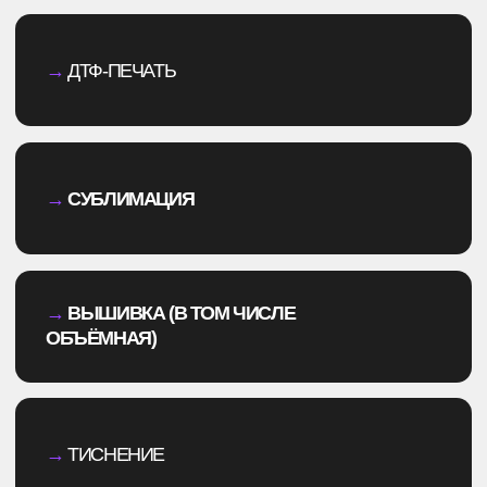
Всё, чтобы сделать сотрудничество
максимально комфортным для тебя
ПРОИЗВОДСТВО И ВОЗМОЖНОСТИ
→
Собственное производство — любые методы,
ткани, лекала
→
Неограниченная размерная сетка — реализуем
любые запросы
КОНТРОЛЬ И СЕРВИС
→
Маркировка каждого изделия — гарантия
подлинности и учета
→
Многоступенчатый контроль качества с фото/
видеоотчетом
→
Персональный менеджер — сопровождение