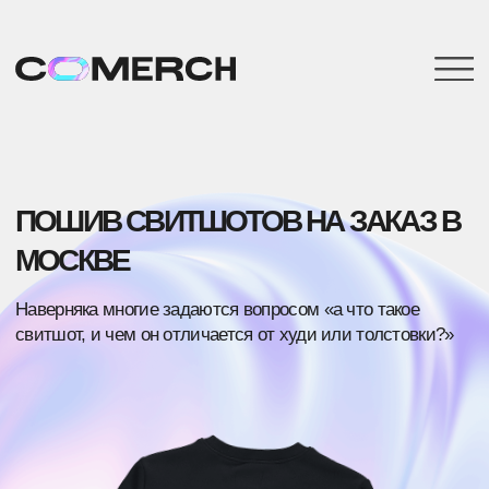
ПОШИВ СВИТШОТОВ
НА ЗАКАЗ В
ХОЧЕШЬ ПЕРВЫМ ПОЛУЧАТЬ
МОСКВЕ
ИНФОРМАЦИЮ О НОВИНКАХ
Наверняка многие задаются вопросом «а что такое
МЕРЧА
свитшот, и чем он отличается от худи или толстовки?»
Подпишись на нашу рассылку
Имя
Телефон
E-mail
Нажимая на кнопку, вы даете согласие на обработку
персональных данных и соглашаетесь
c политикой