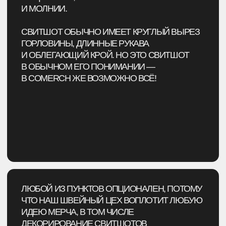
ЛЮБОЙ ИЗ ПУНКТОВ ОПЦИОНАЛЕН, ПОТОМУ
ЧТО НАШ ШВЕЙНЫЙ ЦЕХ ВОПЛОТИТ ЛЮБУЮ
ИДЕЮ МЕРЧА, В ТОМ ЧИСЛЕ
ДЕКОРИРОВАНИЕ СВИТШОТОВ
НЕОБЫЧНЫМИ СПОСОБАМИ:
→ Декорирование изделий фирменными
стропами или лентами
→ Пришив ПВХ, сублимационных или
жаккардовых бирок
→ Создание рваного эффекта на одежде
→ Совмещение нескольких тканей при пошиве
→ Фактурное тиснение логотипа
→ Использование ткани с гармон-дай эффектом
→ Изготовление брендированной фурнитуры
→ Использование прозрачных ПВХ элементов
на одежде
→ Брендирование фирменным железным пином