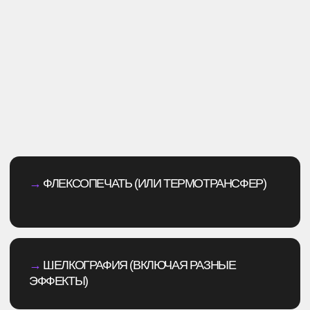
Создать мерч
ГЛАВНОЕ ДЛЯ НАС — ЭТО ЧТОБЫ РЕЗУЛЬТАТ
БЫЛ СТИЛЬНЫМ, ЭКСКЛЮЗИВНЫМ,
КАЧЕСТВЕННЫМ И СООТВЕТСТВОВАЛ
ПРОТОТИПУ, КОТОРЫЙ ВЫ УТВЕРДИЛИ.
ИМЕННО ТАКАЯ ВЕЩЬ БУДЕТ ВЫДЕЛЯТЬ ВАС
СРЕДИ ТОЛПЫ И ПРОСЛУЖИТ ДОЛГИЕ ГОДЫ.
НАШИ
ПРЕИМУЩЕСТВА