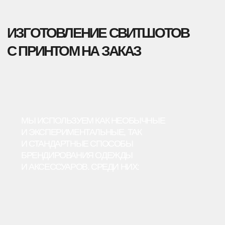
→
СУБЛИМАЦИЯ
→
ВЫШИВКА (В ТОМ ЧИСЛЕ
ОБЪЁМНАЯ)
→
ТИСНЕНИЕ
БРЕНДИРОВАННЫЕ СВИТШОТЫ
С СОБСТВЕННЫМ ДИЗАЙНОМ
Уникальный дизайн — это не обязательно логотип
или принт. Стильное изделие можно создать и по-
другому, например, в фирменных цветах,
с надписями, из разных тканей или с помощью
брендированной фурнитуры.