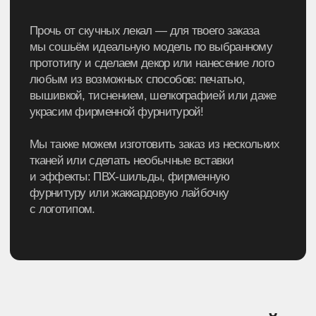
→
Баффы не нужно подбирать по размеру перед
заказом- они универсальны, и поэтому отлично
подойдут любому человеку, будь то твой
сотрудник, покупатель, партнёр или ты сам!
→
Если правильно подобрать ткань, то баффы
можно носить круглый год.
Можно надевать как сверху на одежду, так и под
неё, под шлем или использовать в качестве
маски.
→
Бафф — то, что сразу бросается в глаза,
поэтому аксессуар в фирменном стиле станет
отражением индивидуальности его носителя.
→
Баффы легко сшить, а на их изготовление
уходит небольшое количество ткани, отсюда —
выгодная себестоимость.