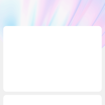
конфиденциальности
Подписаться
Бафф — широкий шарф в форме трубы, закрывающий
шею, горло и даже нижнюю половину лица. Ткань баффа
мягкая и хорошо тянется, и поэтому вещь —
незаменимый элемент гардероба в ветреную погоду.