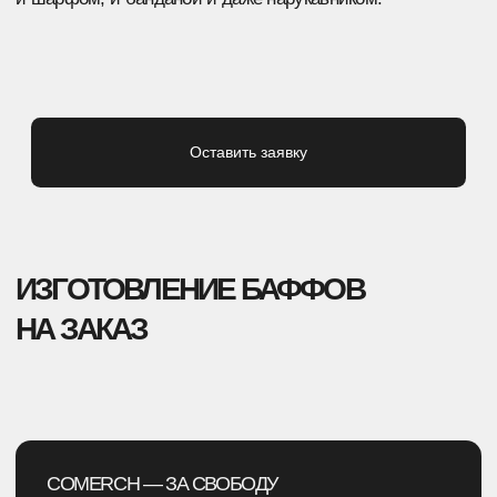
логотипами компаний/команд/музыкальных
групп, в фирменных цветах и так далее — всё
ограничивается только фантазией!
А если идей нет, но стильный бафф очень
хочется заказать, чтобы подарить себе, близким,
сотрудникам или заказать на продажу — наши
дизайнеры разработают концепцию, логотип
и идеи для брендинга с нуля.
ХОЧЕШЬ БАФФ НЕСТАНДАРТНОЙ ФОРМЫ?
Прочь от скучных лекал — для твоего заказа
мы сошьём идеальную модель по выбранному
прототипу и сделаем декор или нанесение лого
любым из возможных способов: печатью,
вышивкой, тиснением, шелкографией или даже
украсим фирменной фурнитурой!
Мы также можем изготовить заказ из нескольких
тканей или сделать необычные вставки
и эффекты: ПВХ-шильды, фирменную