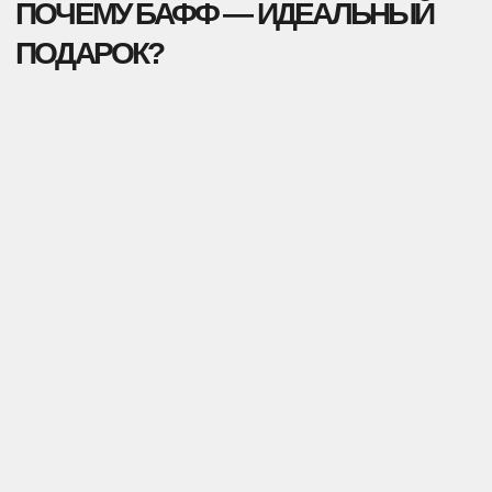
ПОШЬЕМ, ЗАБРЕДИРУЕМ И КАЧЕСТВЕННО
УПАКУЕМ КАЖДЫЙ БАФФ. ДОСТАВИМ ТВОЮ
КОЛЛЕКЦИЮ В ЛЮБУЮ ТОЧКУ МИРА.
Бафф
НАШИ
ПРЕИМУЩЕСТВА
Всё, чтобы сделать сотрудничество
максимально комфортным для тебя
ПРОИЗВОДСТВО И ВОЗМОЖНОСТИ