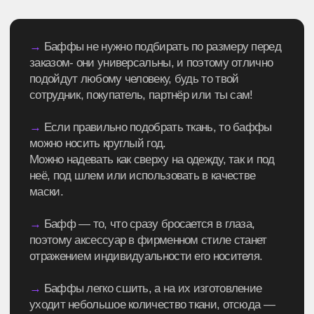
→
Собственное производство — любые методы,
ткани, лекала
→
Неограниченная размерная сетка — реализуем
любые запросы
КОНТРОЛЬ И СЕРВИС
→
Маркировка каждого изделия — гарантия
подлинности и учета
→
Многоступенчатый контроль качества с фото/
видеоотчетом
→
Персональный менеджер — сопровождение
каждого заказа
ДОСТАВКА И ОФОРМЛЕНИЕ
→
Доставка любой ТК — выбирайте удобного
перевозчика
→
Работа по договору через ЭДО — юридическая
прозрачность