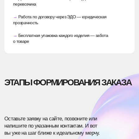
СТОИМОСТЬ: КАК ОНА ФОРМИРУЕТСЯ
Сразу отметим — невозможно дать
универсальный ответ о цене, не зная всех
деталей. Единственный возможный ориентир:
минимальная цена за разработку одного
изделия — 550 ₽.
ПОСЛЕ УТОЧНЕНИЯ ДЕТАЛЕЙ ЗАКАЗА
МЫ НАПРАВИМ СМЕТУ, В КОТОРОЙ БУДЕТ
ОБОЗНАЧЕНА ИТОГОВАЯ СТОИМОСТЬ
Мы не выходим за смету в процессе
производства, так что вы сможете точно
рассчитать бюджет.