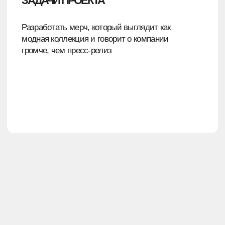
ВЯЗАНЫЕ СУМКИ
— Яркие, фактурные, с плотной вязкой
и цепляющими деталями
— Плотная вязка из 100% хлопковой нити будет
держать форму и защитит содержимое
— Лаконичный дизайн, который впишется
в любой гардероб и подойдет на каждый день