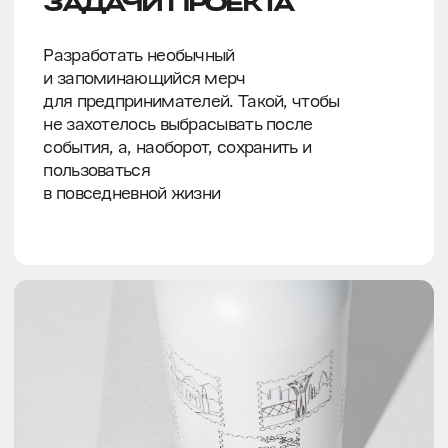
ЭФФЕКТ НОСТАЛЬГИИ
Помните, как в детстве у каждого была
любимая коллекция наклеек из журналов?
А что, если реализовать эту идею под
аудиторию бизнеса, который занимается
экспортом?
Для «Мой бизнес» мы разработали
бутылку, которая буквально собирается по
странам. Необычный и интерактивный
способ зафиксировать страны, с которыми
удалось наладить экспортные связи.