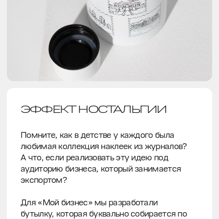
К бутылке прилагается стикерпак из UV-
DTF с узнаваемыми
достопримечательностями. Их можно
наклеивать на металлическую бутылку,
собирая достижения.
РЕЗУЛЬТАТЫ
Получился мерч, который передает смыслы
и вдохновляет на новые горизонты.