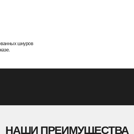
АШИ
ПРЕИМУЩЕСТВА
Всё, чтобы сделать сотрудничество максимально
комфортным для тебя
КОНТРОЛЬ И СЕРВИС
→
Маркировка каждого изделия — гарантия
→
Достав
подлинности и учета
перевозч
→
Многоступенчатый контроль качества с фото/
→
Работа
видеоотчетом
прозрачн