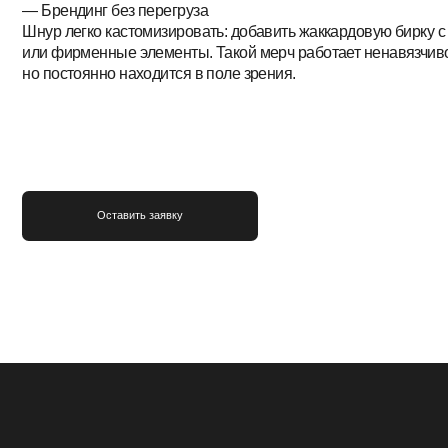
Оставить заявку
КАК ЭТО РАБОТАЕТ?
Прочный шнур крепится к чехлу телефона и надёжно фиксируе
устройство.
Шаг 1. Вставляем адаптер в отверстие для зарядки;
Шаг 2. Крепим карабин шнура к кольцу адаптера;
Шаг 3. Носим телефон на шее или на руке — удобно и безопасн