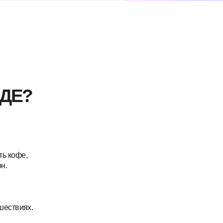
?
,
х.
пом