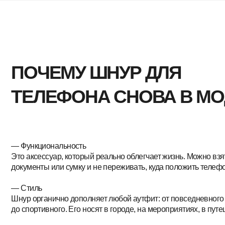
ПОЧЕМУ ШНУР ДЛЯ
ТЕЛЕФОНА СНОВА В МОДЕ
— Функциональность
Это аксессуар, который реально облегчает жизнь. Можно взять кофе
документы или сумку и не переживать, куда положить телефон.
— Стиль
Шнур органично дополняет любой аутфит: от повседневного
до спортивного. Его носят в городе, на мероприятиях, в путешествия
— Брендинг без перегруза
Шнур легко кастомизировать: добавить жаккардовую бирку с логоти
или фирменные элементы. Такой мерч работает ненавязчиво,
но постоянно находится в поле зрения.