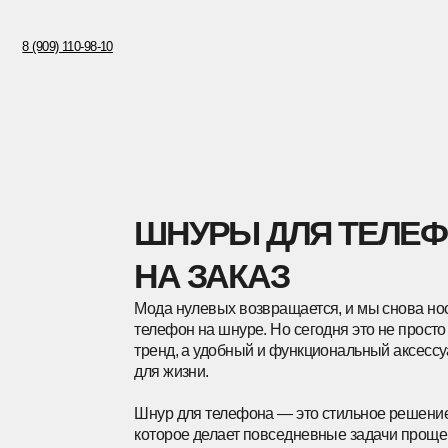
8 (909) 110-98-10
ШНУРЫ ДЛЯ ТЕЛЕФОН
НА ЗАКАЗ
Мода нулевых возвращается, и мы снова носим
телефон на шнуре. Но сегодня это не просто
ХОЧЕШЬ ПЕРВЫМ 
тренд, а удобный и функциональный аксессуар
О НОВИНКАХ МЕР
для жизни.
Подпишись на нашу рассылку
Шнур для телефона — это стильное решение,
которое делает повседневные задачи проще:
Имя
телефон всегда под рукой, руки свободны, а образ
выглядит собранным и современным.
Телефон