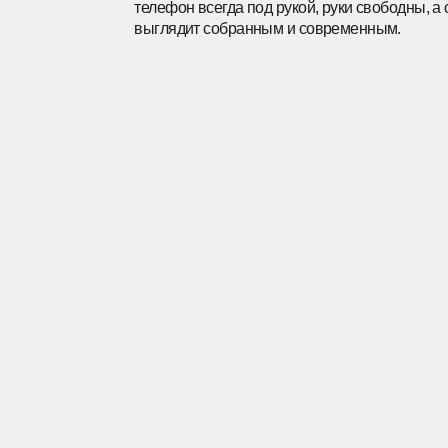
E-mail
Медийные личности
Нажимая на кнопку, вы даете согл
Образовательные учрежд
и соглашаетесь
c политикой конфи
Фестивали и мероприятия
Рюкзаки 
Строительные компании
Подписаться
Рюкзаки
Одежда
Сумки
Футболки
Худ
Шоперы
Футболки поло
Бо
Поясные 
Лонгсливы
Руб
Все кейсы
Одежда
Рюкзаки и с
Чемодан
Свитшоты
Шт