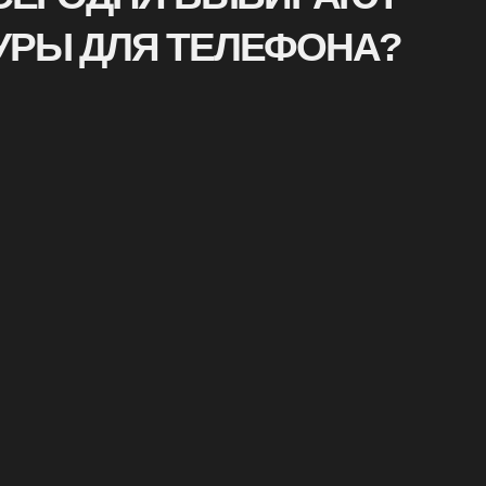
КИЙ МАРАФОН
2ГИС
дерзкие шнуры — для бега и жизни. Аксессуар
Корпоративные шнур
ного бегового события города.
и в едином стиле бр