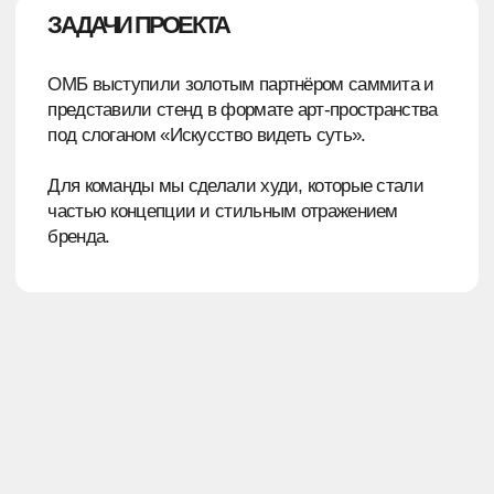
ПРОДУМАННЫЕ ХУДИ
— Худи из 100% хлопка со слоганом на груди,
нанесенным эмбоссингом
— Дизайн вдохновлен искусством:
градиентный подклад капюшона,
брендированная стропа на рукаве, паттерн,
напоминающий мазки кистей
— Минималистичный ПВХ-шильд с логотипом
компании