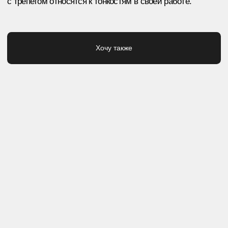
КОНЦЕПЦИЯ КОЛЛЕКЦИИ
Что, кроме вина, расслабляет и позволяет
почувствовать себя увереннее? Приятная
на ощупь одежда, которая смотрится стильно,
о не вызывающе.
Мы тщательно продумали модели, формы
и ткани для этой коллекции, чтобы мерч
Burgundy отвечал каждому из этих параметров.