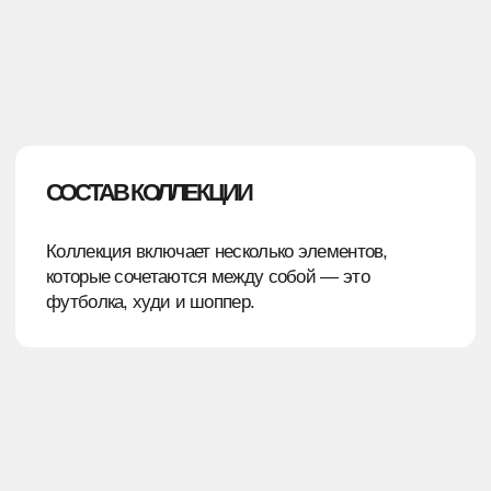
ОСОБЕННОСТИ ИЗДЕЛИЙ
Плотная эластичная футболка из футера 2х
нитки будет идеально смотреться как сама
по себе, так и с синим худи — на изделия
мы нанесли название винотеки и карту
с описанием коммуны Шамбертен — места, где
расположен один из самых известных
виноградников.
Прочный шоппер с модифицированным дном
и внутренним карманом идеально вмещает
до трёх бутылок вина.